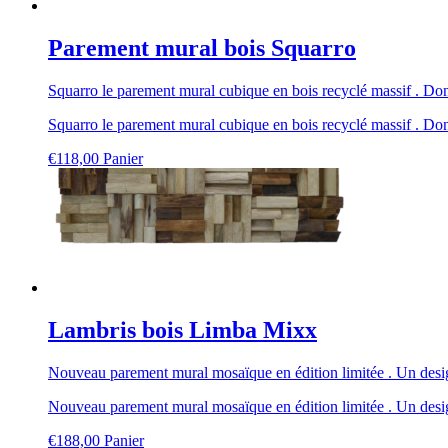
Parement mural bois Squarro
Squarro le parement mural cubique en bois recyclé massif . Donne
Squarro le parement mural cubique en bois recyclé massif . Donne
€
118,00
Panier
Lambris bois Limba Mixx
Nouveau parement mural mosaïque en édition limitée . Un desi
Nouveau parement mural mosaïque en édition limitée . Un desi
€
188,00
Panier