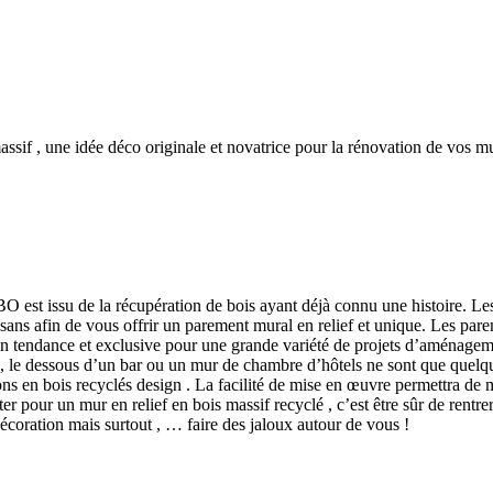
sif , une idée déco originale et novatrice pour la rénovation de vos mu
est issu de la récupération de bois ayant déjà connu une histoire. Les 
isans afin de vous offrir un parement mural en relief et unique. Les par
on tendance et exclusive pour une grande variété de projets d’aménagem
e , le dessous d’un bar ou un mur de chambre d’hôtels ne sont que quelqu
ns en bois recyclés design . La facilité de mise en œuvre permettra d
r pour un mur en relief en bois massif recyclé , c’est être sûr de rent
écoration mais surtout , … faire des jaloux autour de vous !